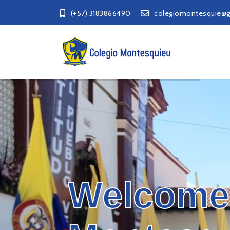
(+57) 3183866490
colegiomontesquie@
Welcome