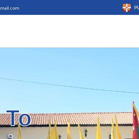
Pl
gmail.com
 To