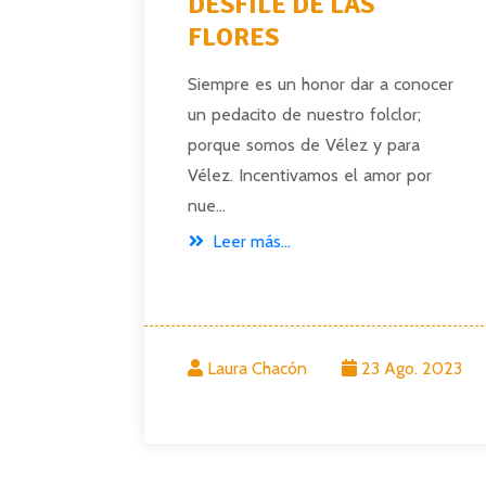
DESFILE DE LAS
FLORES
hoy
Siempre es un honor dar a conocer
el agua
un pedacito de nuestro folclor;
cada
porque somos de Vélez y para
odemos
Vélez. Incentivamos el amor por
nue...
Leer más...
r. 2023
Laura Chacón
23 Ago. 2023