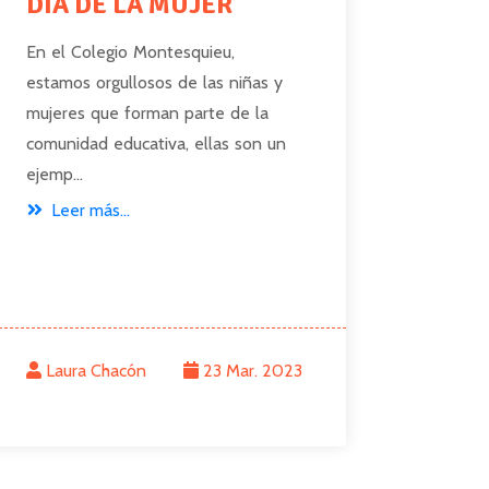
DÍA DE LA MUJER
Día 
sínd
En el Colegio Montesquieu,
estamos orgullosos de las niñas y
Porque
mujeres que forman parte de la
diferen
comunidad educativa, ellas son un
la inclu
ejemp...
Leer
Leer más...
Laura Chacón
23 Mar. 2023
Laur