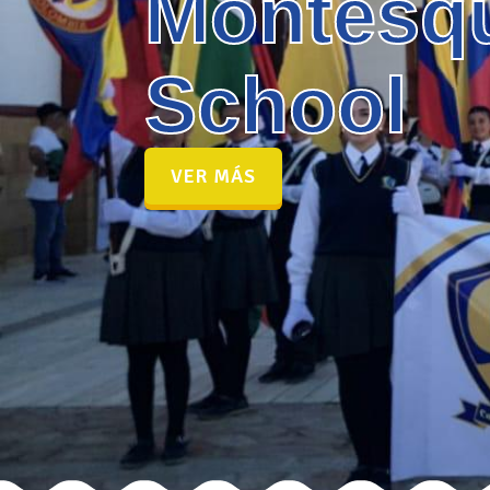
Montesq
School
VER MÁS